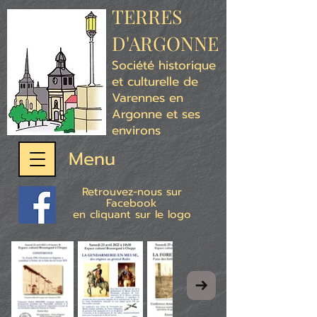
TERRES
D'ARGONNE
Société historique
et culturelle de
Varennes en
Argonne et ses
environs
Menu
Retrouvez-nous sur
Facebook
en cliquant sur le logo